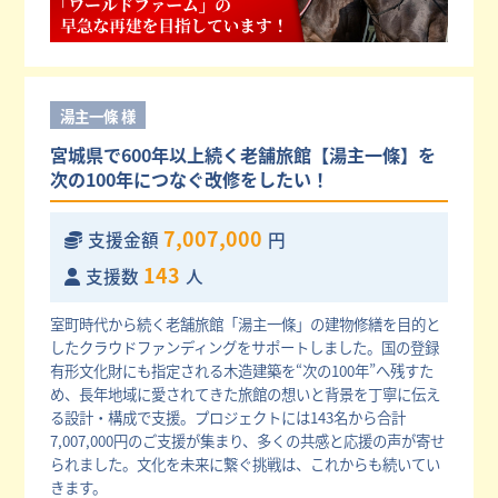
湯主一條 様
宮城県で600年以上続く老舗旅館【湯主一條】を
次の100年につなぐ改修をしたい！
7,007,000
支援金額
円
143
支援数
人
室町時代から続く老舗旅館「湯主一條」の建物修繕を目的と
したクラウドファンディングをサポートしました。国の登録
有形文化財にも指定される木造建築を“次の100年”へ残すた
め、長年地域に愛されてきた旅館の想いと背景を丁寧に伝え
る設計・構成で支援。プロジェクトには143名から合計
7,007,000円のご支援が集まり、多くの共感と応援の声が寄せ
られました。文化を未来に繋ぐ挑戦は、これからも続いてい
きます。