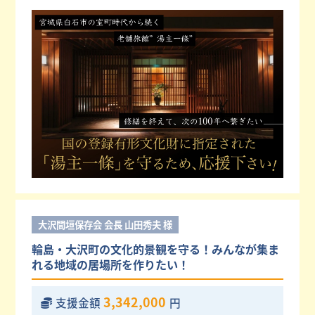
大沢間垣保存会 会長 山田秀夫 様
輪島・大沢町の文化的景観を守る！みんなが集ま
れる地域の居場所を作りたい！
3,342,000
支援金額
円