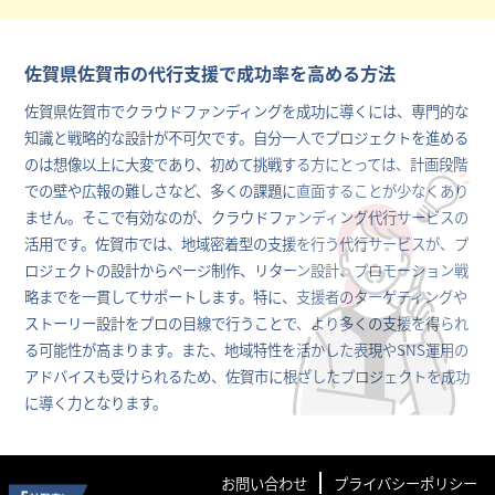
佐賀県佐賀市の代行支援で成功率を高める方法
佐賀県佐賀市でクラウドファンディングを成功に導くには、専門的な
知識と戦略的な設計が不可欠です。自分一人でプロジェクトを進める
のは想像以上に大変であり、初めて挑戦する方にとっては、計画段階
での壁や広報の難しさなど、多くの課題に直面することが少なくあり
ません。そこで有効なのが、クラウドファンディング代行サービスの
活用です。佐賀市では、地域密着型の支援を行う代行サービスが、プ
ロジェクトの設計からページ制作、リターン設計、プロモーション戦
略までを一貫してサポートします。特に、支援者のターゲティングや
ストーリー設計をプロの目線で行うことで、より多くの支援を得られ
る可能性が高まります。また、地域特性を活かした表現やSNS運用の
アドバイスも受けられるため、佐賀市に根ざしたプロジェクトを成功
に導く力となります。
お問い合わせ
プライバシーポリシー