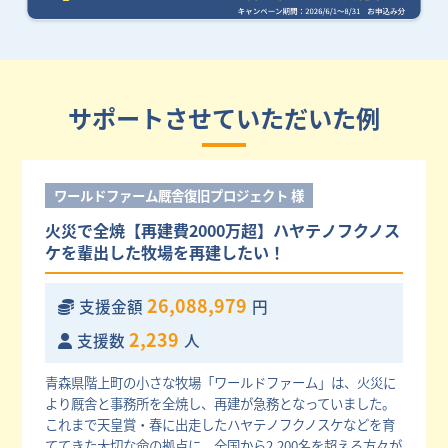
サポートさせていただいた例
ワールドファーム厩舎復旧プロジェクト 様
火災で全焼【再建費2000万超】ハヤテノフクノス
ケを輩出した牧場を再建したい！
26,088,979
支援金額
円
2,239
支援数
人
青森県階上町の小さな牧場「ワールドファーム」は、火災に
より厩舎と事務所を全焼し、再建が急務となっていました。
これまで天皇賞・春に出走したハヤテノフクノスケなどを育
ててきた大切な命の拠点に、全国から2,200名を超える方々が