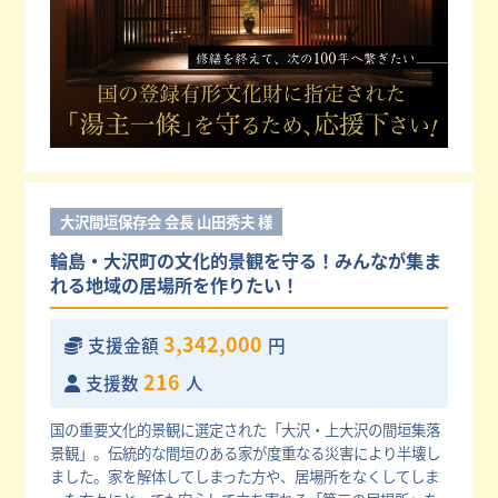
大沢間垣保存会 会長 山田秀夫 様
輪島・大沢町の文化的景観を守る！みんなが集ま
れる地域の居場所を作りたい！
3,342,000
支援金額
円
216
支援数
人
国の重要文化的景観に選定された「大沢・上大沢の間垣集落
景観」。伝統的な間垣のある家が度重なる災害により半壊し
ました。家を解体してしまった方や、居場所をなくしてしま