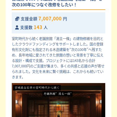
次の100年につなぐ改修をしたい！
7,007,000
支援金額
円
143
支援数
人
室町時代から続く老舗旅館「湯主一條」の建物修繕を目的と
したクラウドファンディングをサポートしました。国の登録
有形文化財にも指定される木造建築を“次の100年”へ残すた
め、長年地域に愛されてきた旅館の想いと背景を丁寧に伝え
る設計・構成で支援。プロジェクトには143名から合計
7,007,000円のご支援が集まり、多くの共感と応援の声が寄せ
られました。文化を未来に繋ぐ挑戦は、これからも続いてい
きます。