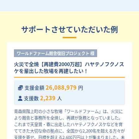
サポートさせていただいた例
ワールドファーム厩舎復旧プロジェクト 様
火災で全焼【再建費2000万超】ハヤテノフクノス
ケを輩出した牧場を再建したい！
26,088,979
支援金額
円
2,239
支援数
人
青森県階上町の小さな牧場「ワールドファーム」は、火災に
より厩舎と事務所を全焼し、再建が急務となっていました。
これまで天皇賞・春に出走したハヤテノフクノスケなどを育
ててきた大切な命の拠点に、全国から2,200名を超える方々が
支援を寄せ、目標を超える2,600万円以上が集まりました。未