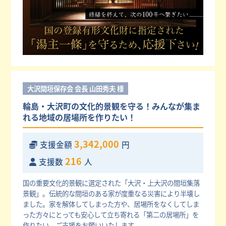
大沢間垣保存会 会長 山田秀夫 様
輪島・大沢町の文化的景観を守る！みんなが集ま
れる地域の居場所を作りたい！
3,342,000
支援金額
円
216
支援数
人
国の重要文化的景観に選定された「大沢・上大沢の間垣集落
景観」。伝統的な間垣のある家が度重なる災害により半壊し
ました。家を解体してしまった方や、居場所をなくしてしま
った方々にとっても安心して立ち寄れる「第二の居場所」を
作りたい。ご支援をお願いいたします。