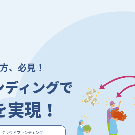
方、必見！
ンディングで
を実現！