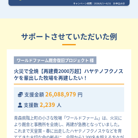
サポートさせていただいた例
ワールドファーム厩舎復旧プロジェクト 様
火災で全焼【再建費2000万超】ハヤテノフクノス
ケを輩出した牧場を再建したい！
26,088,979
支援金額
円
2,239
支援数
人
青森県階上町の小さな牧場「ワールドファーム」は、火災に
より厩舎と事務所を全焼し、再建が急務となっていました。
これまで天皇賞・春に出走したハヤテノフクノスケなどを育
ててきた大切な命の拠点に、全国から2,200名を超える方々が