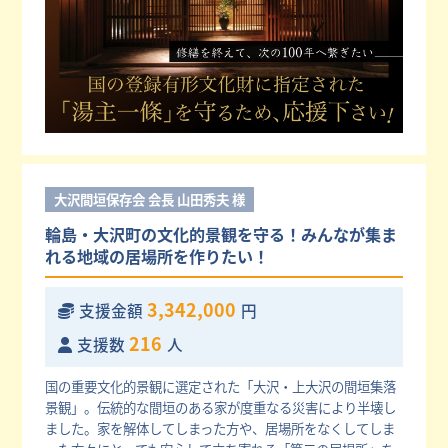
大沢間垣保存会 会長 山田秀夫 様
輪島・大沢町の文化的景観を守る！みんなが集ま
れる地域の居場所を作りたい！
3,342,000
支援金額
円
216
支援数
人
国の重要文化的景観に選定された「大沢・上大沢の間垣集落
景観」。伝統的な間垣のある家が度重なる災害により半壊し
ました。家を解体してしまった方や、居場所をなくしてしま