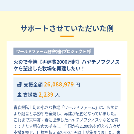
サポートさせていただいた例
ワールドファーム厩舎復旧プロジェクト 様
火災で全焼【再建費2000万超】ハヤテノフクノス
ケを輩出した牧場を再建したい！
26,088,979
支援金額
円
2,239
支援数
人
青森県階上町の小さな牧場「ワールドファーム」は、火災に
より厩舎と事務所を全焼し、再建が急務となっていました。
これまで天皇賞・春に出走したハヤテノフクノスケなどを育
ててきた大切な命の拠点に、全国から2,200名を超える方々が
支援を寄せ、目標を超える2,600万円以上が集まりました。未