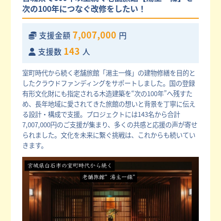
次の100年につなぐ改修をしたい！
7,007,000
支援金額
円
143
支援数
人
室町時代から続く老舗旅館「湯主一條」の建物修繕を目的と
したクラウドファンディングをサポートしました。国の登録
有形文化財にも指定される木造建築を“次の100年”へ残すた
め、長年地域に愛されてきた旅館の想いと背景を丁寧に伝え
る設計・構成で支援。プロジェクトには143名から合計
7,007,000円のご支援が集まり、多くの共感と応援の声が寄せ
られました。文化を未来に繋ぐ挑戦は、これからも続いてい
きます。