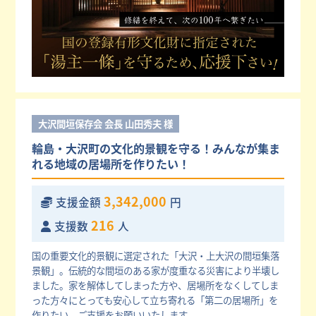
大沢間垣保存会 会長 山田秀夫 様
輪島・大沢町の文化的景観を守る！みんなが集ま
れる地域の居場所を作りたい！
3,342,000
支援金額
円
216
支援数
人
国の重要文化的景観に選定された「大沢・上大沢の間垣集落
景観」。伝統的な間垣のある家が度重なる災害により半壊し
ました。家を解体してしまった方や、居場所をなくしてしま
った方々にとっても安心して立ち寄れる「第二の居場所」を
作りたい。ご支援をお願いいたします。