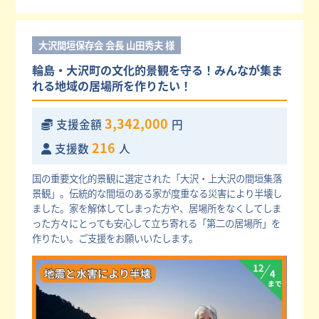
大沢間垣保存会 会長 山田秀夫 様
輪島・大沢町の文化的景観を守る！みんなが集ま
れる地域の居場所を作りたい！
3,342,000
支援金額
円
216
支援数
人
国の重要文化的景観に選定された「大沢・上大沢の間垣集落
景観」。伝統的な間垣のある家が度重なる災害により半壊し
ました。家を解体してしまった方や、居場所をなくしてしま
った方々にとっても安心して立ち寄れる「第二の居場所」を
作りたい。ご支援をお願いいたします。