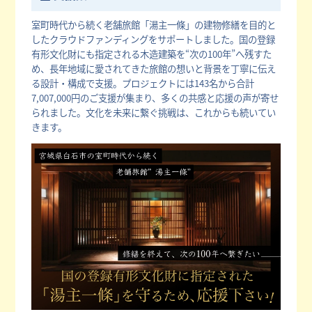
室町時代から続く老舗旅館「湯主一條」の建物修繕を目的と
したクラウドファンディングをサポートしました。国の登録
有形文化財にも指定される木造建築を“次の100年”へ残すた
め、長年地域に愛されてきた旅館の想いと背景を丁寧に伝え
る設計・構成で支援。プロジェクトには143名から合計
7,007,000円のご支援が集まり、多くの共感と応援の声が寄せ
られました。文化を未来に繋ぐ挑戦は、これからも続いてい
きます。