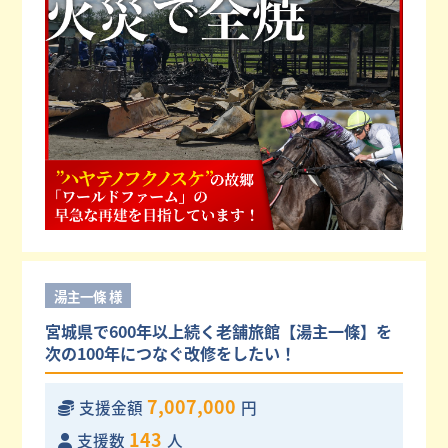
湯主一條 様
宮城県で600年以上続く老舗旅館【湯主一條】を
次の100年につなぐ改修をしたい！
7,007,000
支援金額
円
143
支援数
人