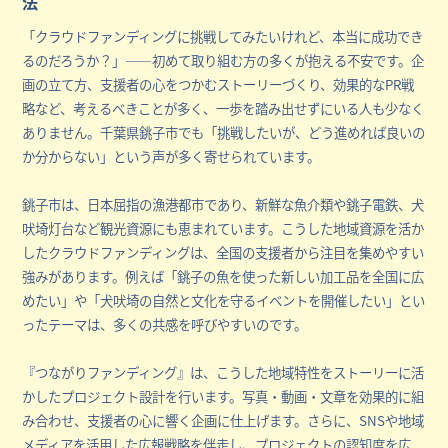
法
「クラウドファンディングに挑戦してみたいけれど、本当に成功でき
るのだろうか？」――初めて取り組む方の多くが抱える不安です。企
画の立て方、支援者の心をつかむストーリーづくり、効果的なPR戦
略など、考えるべきことが多く、一歩を踏み出せずにいる人も少なく
ありません。千葉県銚子市でも「挑戦したいが、どう進めれば良いの
か分からない」という声が多く寄せられています。
銚子市は、日本屈指の漁港都市であり、新鮮な魚介類や銚子電鉄、犬
吠埼灯台など観光資源にも恵まれています。こうした地域資源を活か
したクラウドファンディングは、全国の支援者から注目を集めやすい
強みがあります。例えば「銚子の魚を使った新しい加工品を全国に広
めたい」や「犬吠埼の自然と文化を守るイベントを開催したい」とい
ったテーマは、多くの共感を呼びやすいのです。
『つながりファンディング』は、こうした地域特性をストーリーに活
かしたプロジェクト設計を行います。写真・動画・文章を効果的に組
み合わせ、支援者の心に響く企画に仕上げます。さらに、SNSや地域
メディアを活用した広報戦略を伴走し、プロジェクトの認知度を広