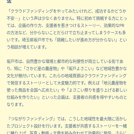
法
「クラウドファンディングをやってみたいけれど、成功するかどうか
不安…」という声は少なくありません。特に初めて挑戦する方にとっ
ては、企画の作り方、支援者を惹きつけるストーリー、効果的なPR
の方法など、分からないことだらけで立ち止まってしまうケースも多
いです。埼玉県坂戸市でも「挑戦したいが進め方が分からない」とい
う相談が増えています。
坂戸市は、自然豊かな環境と都市的な利便性が両立している街であ
り、特に「さかど産の農産物」や「坂戸よさこい」など地域色豊かな
文化が根付いています。これらの地域資源はクラウドファンディング
で発信するストーリーとして大変魅力的です。例えば「地元農産物を
使った商品を全国へ広めたい」や「よさこい祭りを盛り上げる新しい
仕組みを作りたい」といった企画は、支援者の共感を得やすいものと
なります。
『つながりファンディング』では、こうした地域性を最大限に活かし
たプロジェクト設計を行います。支援者が共感するストーリーを一緒
に練り上げ、写真・動画・文章を組み合わせて効果的に発信。さらに