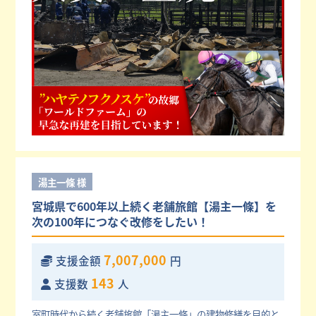
湯主一條 様
宮城県で600年以上続く老舗旅館【湯主一條】を
次の100年につなぐ改修をしたい！
7,007,000
支援金額
円
143
支援数
人
室町時代から続く老舗旅館「湯主一條」の建物修繕を目的と