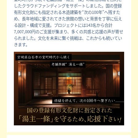
したクラウドファンディングをサポートしました。国の登録
有形文化財にも指定される木造建築を“次の100年”へ残すた
め、長年地域に愛されてきた旅館の想いと背景を丁寧に伝え
る設計・構成で支援。プロジェクトには143名から合計
7,007,000円のご支援が集まり、多くの共感と応援の声が寄せ
られました。文化を未来に繋ぐ挑戦は、これからも続いてい
きます。