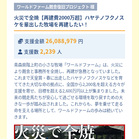
ワールドファーム厩舎復旧プロジェクト 様
火災で全焼【再建費2000万超】ハヤテノフクノス
ケを輩出した牧場を再建したい！
26,088,979
支援金額
円
2,239
支援数
人
青森県階上町の小さな牧場「ワールドファーム」は、火災に
より厩舎と事務所を全焼し、再建が急務となっていました。
これまで天皇賞・春に出走したハヤテノフクノスケなどを育
ててきた大切な命の拠点に、全国から2,200名を超える方々が
支援を寄せ、目標を超える2,600万円以上が集まりました。未
来の競走馬たちが安心して過ごせる環境を取り戻すための大
きな一歩が踏み出されました。これからも、夢を乗せて走る
命を支える場所として、ワールドファームの歩みは続いてい
きます。