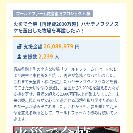
ワールドファーム厩舎復旧プロジェクト 様
火災で全焼【再建費2000万超】ハヤテノフクノス
ケを輩出した牧場を再建したい！
26,088,979
支援金額
円
2,239
支援数
人
青森県階上町の小さな牧場「ワールドファーム」は、火災に
より厩舎と事務所を全焼し、再建が急務となっていました。
これまで天皇賞・春に出走したハヤテノフクノスケなどを育
ててきた大切な命の拠点に、全国から2,200名を超える方々が
支援を寄せ、目標を超える2,600万円以上が集まりました。未
来の競走馬たちが安心して過ごせる環境を取り戻すための大
きな一歩が踏み出されました。これからも、夢を乗せて走る
命を支える場所として、ワールドファームの歩みは続いてい
きます。