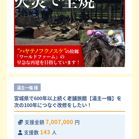
湯主一條 様
宮城県で600年以上続く老舗旅館【湯主一條】を
次の100年につなぐ改修をしたい！
7,007,000
支援金額
円
143
支援数
人