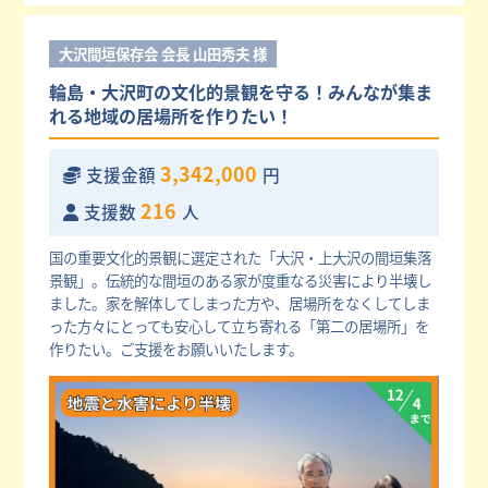
大沢間垣保存会 会長 山田秀夫 様
輪島・大沢町の文化的景観を守る！みんなが集ま
れる地域の居場所を作りたい！
3,342,000
支援金額
円
216
支援数
人
国の重要文化的景観に選定された「大沢・上大沢の間垣集落
景観」。伝統的な間垣のある家が度重なる災害により半壊し
ました。家を解体してしまった方や、居場所をなくしてしま
った方々にとっても安心して立ち寄れる「第二の居場所」を
作りたい。ご支援をお願いいたします。