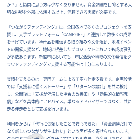
か？」と疑問に思う方は少なくありません。資金調達を目的とする大
切な挑戦を外部に依頼する以上、信頼できる実績が必要です。
『つながりファンディング』は、全国各地で多くのプロジェクトを支
援し、大手プラットフォーム「CAMPFIRE」と連携して数多くの成果
を挙げています。特産品を発信する取り組みや文化活動、地域イベン
トの開催支援など、地域に根差したプロジェクトにおいても成功事例
が多数あります。新座市においても、市民活動や地域の文化発信をク
ラウドファンディングで支援する可能性は十分にあります。
実績を支えるのは、専門チームによる丁寧な伴走支援です。企画段階
では「支援者に響くストーリー」や「リターンの設計」を共に検討
し、公開後は「支援が停滞した場合の改善策」や「効果的な情報発
信」などを具体的にアドバイス。単なるアドバイザーではなく、共に
走る伴走者として支援を行います。
利用者からは「代行に依頼したことで安心できた」「資金調達だけで
なく新しいつながりが生まれた」という声が多く寄せられています。
クラウドファンディングを通じて得られる成果は資金だけでなく、地