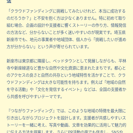
法
「クラウドファンディングに挑戦してみたいけれど、本当に成功する
のだろうか？」と不安を抱く方は少なくありません。特に初めて取り
組む場合、企画の設計や支援者に響くストーリーの作り方、情報発信
の方法など、分からないことが多く迷いやすいのが現実です。埼玉県
新座市でも、地元の事業者や地域団体、個人から「挑戦したいが進め
方が分からない」という声が寄せられています。
新座市は東京都に隣接し、ベッドタウンとして発展しながらも、平林
寺や新座緑道など豊かな自然や文化資源に恵まれたまちです。都心と
のアクセスの良さと自然の共存という地域特性を活かすことで、クラ
ウドファンディングは大きな可能性を持ちます。例えば「地域の自然
を守る活動」や「文化を発信するイベント」などは、全国の支援者か
ら共感を呼びやすいテーマです。
『つながりファンディング』では、このような地域の特徴を最大限に
引き出しながらプロジェクトを設計します。支援者が共感しやすいス
トーリーを一緒に考え、写真や動画、文章を効果的に活用して魅力的
に伝える方法を提案します。さらにPR活動の面でも伴走し、SNSや