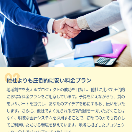
02
他社よりも圧倒的に安い料金プラン
地域創生を支えるプロジェクトの成功を目指し、他社に比べて圧倒的
にお得な料金プランをご用意しています。予算を抑えながらも、質の
高いサポートを提供し、あなたのアイデアを形にするお手伝いをいた
します。さらに、他社でよく見られる成功報酬を一切いただくことは
なく、明瞭な会計システムを採用することで、初めての方でも安心し
てご利用いただける環境を整えています。地域に根ざしたプロジェク
トを、全力でバックアップいたします。