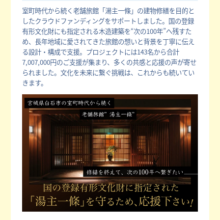
室町時代から続く老舗旅館「湯主一條」の建物修繕を目的と
したクラウドファンディングをサポートしました。国の登録
有形文化財にも指定される木造建築を“次の100年”へ残すた
め、長年地域に愛されてきた旅館の想いと背景を丁寧に伝え
る設計・構成で支援。プロジェクトには143名から合計
7,007,000円のご支援が集まり、多くの共感と応援の声が寄せ
られました。文化を未来に繋ぐ挑戦は、これからも続いてい
きます。