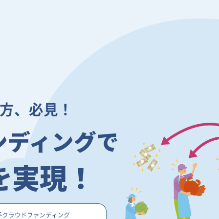
方、必見！
ンディングで
を実現！