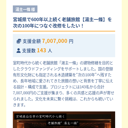
湯主一條 様
宮城県で600年以上続く老舗旅館【湯主一條】を
次の100年につなぐ改修をしたい！
7,007,000
支援金額
円
143
支援数
人
室町時代から続く老舗旅館「湯主一條」の建物修繕を目的と
したクラウドファンディングをサポートしました。国の登録
有形文化財にも指定される木造建築を“次の100年”へ残すた
め、長年地域に愛されてきた旅館の想いと背景を丁寧に伝え
る設計・構成で支援。プロジェクトには143名から合計
7,007,000円のご支援が集まり、多くの共感と応援の声が寄せ
られました。文化を未来に繋ぐ挑戦は、これからも続いてい
きます。