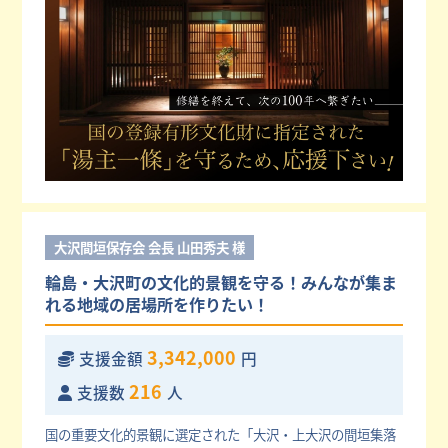
大沢間垣保存会 会長 山田秀夫 様
輪島・大沢町の文化的景観を守る！みんなが集ま
れる地域の居場所を作りたい！
3,342,000
支援金額
円
216
支援数
人
国の重要文化的景観に選定された「大沢・上大沢の間垣集落