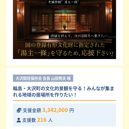
大沢間垣保存会 会長 山田秀夫 様
輪島・大沢町の文化的景観を守る！みんなが集ま
れる地域の居場所を作りたい！
3,342,000
支援金額
円
216
支援数
人