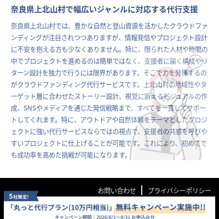
奈良県上北山村で幅広いジャンルに対応する代行支援
奈良県上北山村では、豊かな自然と登山資源を活かしたクラウドファ
ンディングが注目されつつありますが、情報発信やプロジェクト設計
に不安を抱える方も少なくありません。特に、限られた人材や時間の
中でプロジェクトを進めるのは簡単ではなく、支援者に届く構成やリ
ターン設計を独力で行うには限界があります。そこで力を発揮するの
がクラウドファンディング代行サービスです。上北山村の地域性やタ
ーゲット層に合わせたストーリー設計、視覚に訴えるビジュアルの作
成、SNSやメディアを通じた発信戦略まで、すべてを一貫してサポー
トしてくれます。特に、アウトドアや自然体験をテーマとしたプロジ
ェクトに強い代行サービスならではの視点で、支援者の共感を呼びや
すいプロジェクトに仕上げることが可能です。これにより、初めてで
も成功率を高めた挑戦が可能になります。
お問い合わせ
プライバシーポリシー