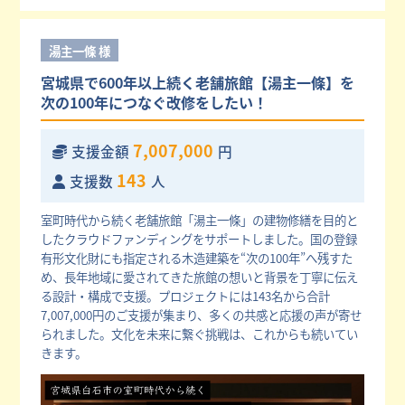
湯主一條 様
宮城県で600年以上続く老舗旅館【湯主一條】を
次の100年につなぐ改修をしたい！
7,007,000
支援金額
円
143
支援数
人
室町時代から続く老舗旅館「湯主一條」の建物修繕を目的と
したクラウドファンディングをサポートしました。国の登録
有形文化財にも指定される木造建築を“次の100年”へ残すた
め、長年地域に愛されてきた旅館の想いと背景を丁寧に伝え
る設計・構成で支援。プロジェクトには143名から合計
7,007,000円のご支援が集まり、多くの共感と応援の声が寄せ
られました。文化を未来に繋ぐ挑戦は、これからも続いてい
きます。