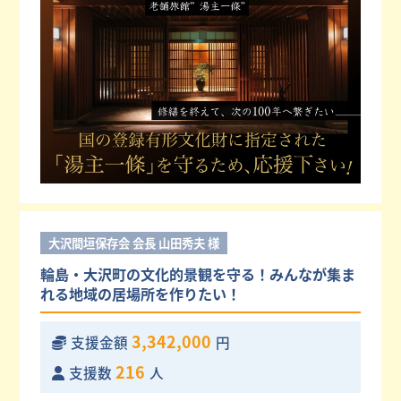
大沢間垣保存会 会長 山田秀夫 様
輪島・大沢町の文化的景観を守る！みんなが集ま
れる地域の居場所を作りたい！
3,342,000
支援金額
円
216
支援数
人