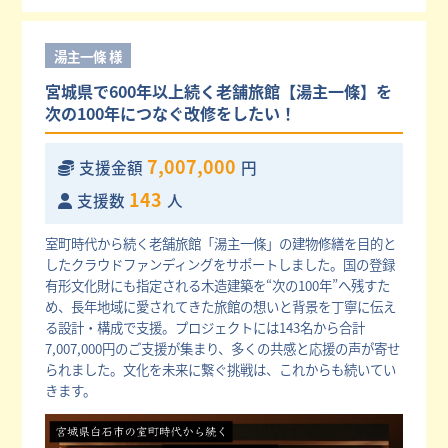
湯主一條 様
宮城県で600年以上続く老舗旅館【湯主一條】を
次の100年につなぐ改修をしたい！
7,007,000
支援金額
円
143
支援数
人
室町時代から続く老舗旅館「湯主一條」の建物修繕を目的と
したクラウドファンディングをサポートしました。国の登録
有形文化財にも指定される木造建築を“次の100年”へ残すた
め、長年地域に愛されてきた旅館の想いと背景を丁寧に伝え
る設計・構成で支援。プロジェクトには143名から合計
7,007,000円のご支援が集まり、多くの共感と応援の声が寄せ
られました。文化を未来に繋ぐ挑戦は、これからも続いてい
きます。