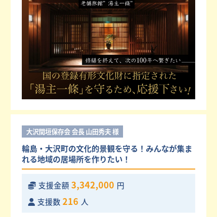
大沢間垣保存会 会長 山田秀夫 様
輪島・大沢町の文化的景観を守る！みんなが集ま
れる地域の居場所を作りたい！
3,342,000
支援金額
円
216
支援数
人