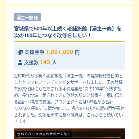
湯主一條 様
宮城県で600年以上続く老舗旅館【湯主一條】を
次の100年につなぐ改修をしたい！
7,007,000
支援金額
円
143
支援数
人
室町時代から続く老舗旅館「湯主一條」の建物修繕を目的と
したクラウドファンディングをサポートしました。国の登録
有形文化財にも指定される木造建築を“次の100年”へ残すた
め、長年地域に愛されてきた旅館の想いと背景を丁寧に伝え
る設計・構成で支援。プロジェクトには143名から合計
7,007,000円のご支援が集まり、多くの共感と応援の声が寄せ
られました。文化を未来に繋ぐ挑戦は、これからも続いてい
きます。