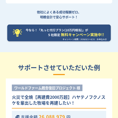
他社によくある成功報酬ゼロ、
明瞭会計で安心サポート！
サポートさせていただいた例
ワールドファーム厩舎復旧プロジェクト 様
火災で全焼【再建費2000万超】ハヤテノフクノス
ケを輩出した牧場を再建したい！
26,088,979
支援金額
円