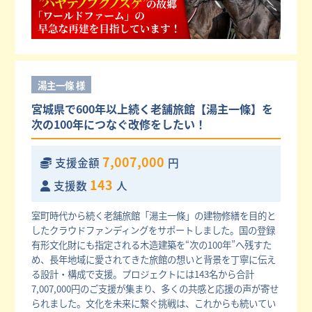
湯主一條 様
宮城県で600年以上続く老舗旅館【湯主一條】を
次の100年につなぐ改修をしたい！
7,007,000
支援金額
円
143
支援数
人
室町時代から続く老舗旅館「湯主一條」の建物修繕を目的と
したクラウドファンディングをサポートしました。国の登録
有形文化財にも指定される木造建築を“次の100年”へ残すた
め、長年地域に愛されてきた旅館の想いと背景を丁寧に伝え
る設計・構成で支援。プロジェクトには143名から合計
7,007,000円のご支援が集まり、多くの共感と応援の声が寄せ
られました。文化を未来に繋ぐ挑戦は、これからも続いてい