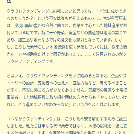
法
クラウドファンディングに挑戦したいと思っても、「本当に成功でき
るのだろうか？」という不安は誰もが抱えるものです。宮城県栗原市
は、奥羽山脈の豊かな自然に囲まれ、農業を中心とした地域産業が根
付いている町です。特に米や野菜、畜産などの農産物は地域の誇りで
あり、加工品や地元ならではの食文化も魅力となっています。しか
し、こうした素晴らしい地域資源を広く発信していくには、従来の販
売ルートや補助金だけでは限界があります。ここで注目されるのがク
ラウドファンディングです。
とはいえ、クラウドファンディングをいざ始めるとなると、企画やス
トーリーの設計、支援者への伝え方、宣伝方法など、考えるべきこと
が多く、不安に感じる方が少なくありません。栗原市の農家や小規模
事業者、また地域振興に取り組む団体の方々からも「やってみたいけ
れど、どう進めていいかわからない」という声をよく耳にします。
『つながりファンディング』は、こうした不安を解消するために誕生
しました。私たちは単なる代行業者ではなく、地域の挑戦を一緒に支
える伴走者です。まず、企画設計の段階からお手伝いします。たとえ