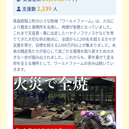
2,239
支援数
人
青森県階上町の小さな牧場「ワールドファーム」は、火災に
より厩舎と事務所を全焼し、再建が急務となっていました。
これまで天皇賞・春に出走したハヤテノフクノスケなどを育
ててきた大切な命の拠点に、全国から2,200名を超える方々が
支援を寄せ、目標を超える2,600万円以上が集まりました。未
来の競走馬たちが安心して過ごせる環境を取り戻すための大
きな一歩が踏み出されました。これからも、夢を乗せて走る
命を支える場所として、ワールドファームの歩みは続いてい
きます。