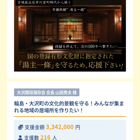
大沢間垣保存会 会長 山田秀夫 様
輪島・大沢町の文化的景観を守る！みんなが集ま
れる地域の居場所を作りたい！
3,342,000
支援金額
円
216
支援数
人