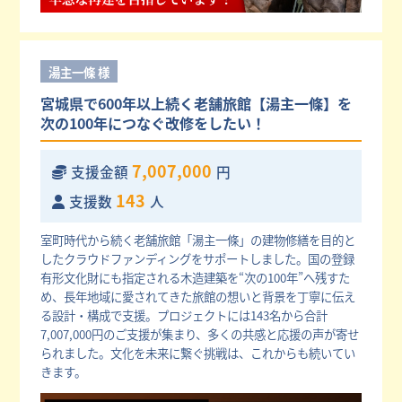
湯主一條 様
宮城県で600年以上続く老舗旅館【湯主一條】を
次の100年につなぐ改修をしたい！
7,007,000
支援金額
円
143
支援数
人
室町時代から続く老舗旅館「湯主一條」の建物修繕を目的と
したクラウドファンディングをサポートしました。国の登録
有形文化財にも指定される木造建築を“次の100年”へ残すた
め、長年地域に愛されてきた旅館の想いと背景を丁寧に伝え
る設計・構成で支援。プロジェクトには143名から合計
7,007,000円のご支援が集まり、多くの共感と応援の声が寄せ
られました。文化を未来に繋ぐ挑戦は、これからも続いてい
きます。