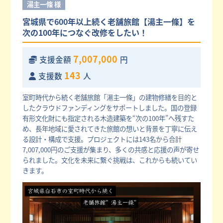
湯主一條 様
宮城県で600年以上続く老舗旅館【湯主一條】を
次の100年につなぐ改修をしたい！
7,007,000
支援金額
円
143
支援数
人
室町時代から続く老舗旅館「湯主一條」の建物修繕を目的と
したクラウドファンディングをサポートしました。国の登録
有形文化財にも指定される木造建築を“次の100年”へ残すた
め、長年地域に愛されてきた旅館の想いと背景を丁寧に伝え
る設計・構成で支援。プロジェクトには143名から合計
7,007,000円のご支援が集まり、多くの共感と応援の声が寄せ
られました。文化を未来に繋ぐ挑戦は、これからも続いてい
きます。