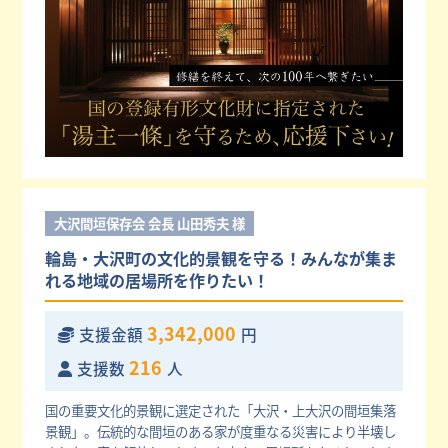
大沢間垣保存会 会長 山田秀夫 様
輪島・大沢町の文化的景観を守る！みんなが集ま
れる地域の居場所を作りたい！
3,342,000
支援金額
円
216
支援数
人
国の重要文化的景観に選定された「大沢・上大沢の間垣集落
景観」。伝統的な間垣のある家が度重なる災害により半壊し