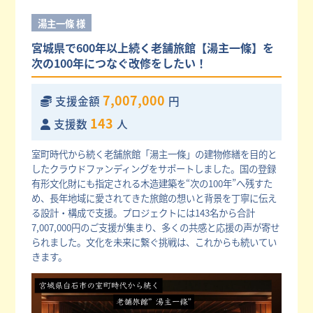
湯主一條 様
宮城県で600年以上続く老舗旅館【湯主一條】を
次の100年につなぐ改修をしたい！
7,007,000
支援金額
円
143
支援数
人
室町時代から続く老舗旅館「湯主一條」の建物修繕を目的と
したクラウドファンディングをサポートしました。国の登録
有形文化財にも指定される木造建築を“次の100年”へ残すた
め、長年地域に愛されてきた旅館の想いと背景を丁寧に伝え
る設計・構成で支援。プロジェクトには143名から合計
7,007,000円のご支援が集まり、多くの共感と応援の声が寄せ
られました。文化を未来に繋ぐ挑戦は、これからも続いてい
きます。