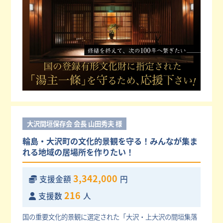
大沢間垣保存会 会長 山田秀夫 様
輪島・大沢町の文化的景観を守る！みんなが集ま
れる地域の居場所を作りたい！
3,342,000
支援金額
円
216
支援数
人
国の重要文化的景観に選定された「大沢・上大沢の間垣集落