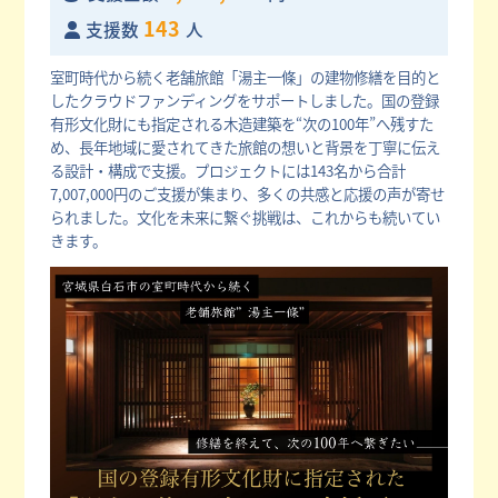
143
支援数
人
室町時代から続く老舗旅館「湯主一條」の建物修繕を目的と
したクラウドファンディングをサポートしました。国の登録
有形文化財にも指定される木造建築を“次の100年”へ残すた
め、長年地域に愛されてきた旅館の想いと背景を丁寧に伝え
る設計・構成で支援。プロジェクトには143名から合計
7,007,000円のご支援が集まり、多くの共感と応援の声が寄せ
られました。文化を未来に繋ぐ挑戦は、これからも続いてい
きます。