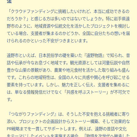
法
「クラウドファンディングに挑戦したいけれど、本当に成功できるの
だろうか？」と感じる方は多いのではないでしょうか。特に岩手県遠
野市のように、地域資源や伝統文化を活かしたプロジェクトを検討し
ている場合、支援者が集まるのかどうか、全国に自分たちの想いを届
けられるのかといった不安がつきまといます。
遠野市といえば、日本民俗学の礎を築いた『遠野物語』で知られ、昔
話や伝承が今なお息づく地域です。観光資源としては河童伝説や自然
豊かな山里の景観があり、農業や地元食材を活かした取り組みも盛ん
です。これらの地域特性は、全国の人々に共感や関心を呼び起こせる
要素を持っています。しかし、魅力を正しく伝え、支援者を集めるに
は、単なる情報発信だけでなく「共感を呼ぶストーリー」が不可欠で
す。
『つながりファンディング』は、そうした不安を抱える挑戦者に寄り
添い、プロジェクトの企画設計からストーリー構築、そして効果的な
PR戦略までを一貫してサポートします。例えば、遠野の昔話や文化
をテーマにしたイベントを実施する場合、「物語を次世代へ継承した