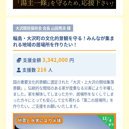
大沢間垣保存会 会長 山田秀夫 様
輪島・大沢町の文化的景観を守る！みんなが集ま
れる地域の居場所を作りたい！
3,342,000
支援金額
円
216
支援数
人
国の重要文化的景観に選定された「大沢・上大沢の間垣集落
景観」。伝統的な間垣のある家が度重なる災害により半壊し
ました。家を解体してしまった方や、居場所をなくしてしま
った方々にとっても安心して立ち寄れる「第二の居場所」を
作りたい。ご支援をお願いいたします。