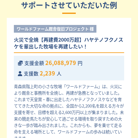
サポートさせていただいた例
ワールドファーム厩舎復旧プロジェクト 様
火災で全焼【再建費2000万超】ハヤテノフクノス
ケを輩出した牧場を再建したい！
26,088,979
支援金額
円
2,239
支援数
人
青森県階上町の小さな牧場「ワールドファーム」は、火災に
より厩舎と事務所を全焼し、再建が急務となっていました。
これまで天皇賞・春に出走したハヤテノフクノスケなどを育
ててきた大切な命の拠点に、全国から2,200名を超える方々が
支援を寄せ、目標を超える2,600万円以上が集まりました。未
来の競走馬たちが安心して過ごせる環境を取り戻すための大
きな一歩が踏み出されました。これからも、夢を乗せて走る
命を支える場所として、ワールドファームの歩みは続いてい