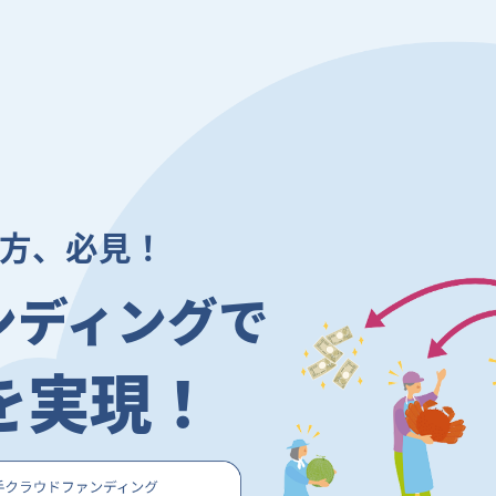
方、必見！
ンディングで
を実現！