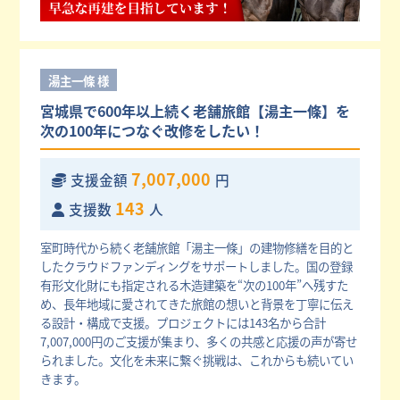
湯主一條 様
宮城県で600年以上続く老舗旅館【湯主一條】を
次の100年につなぐ改修をしたい！
7,007,000
支援金額
円
143
支援数
人
室町時代から続く老舗旅館「湯主一條」の建物修繕を目的と
したクラウドファンディングをサポートしました。国の登録
有形文化財にも指定される木造建築を“次の100年”へ残すた
め、長年地域に愛されてきた旅館の想いと背景を丁寧に伝え
る設計・構成で支援。プロジェクトには143名から合計
7,007,000円のご支援が集まり、多くの共感と応援の声が寄せ
られました。文化を未来に繋ぐ挑戦は、これからも続いてい
きます。