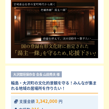
大沢間垣保存会 会長 山田秀夫 様
輪島・大沢町の文化的景観を守る！みんなが集ま
れる地域の居場所を作りたい！
3,342,000
支援金額
円