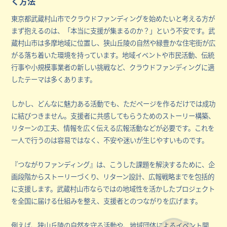
く方法
東京都武蔵村山市でクラウドファンディングを始めたいと考える方が
まず抱えるのは、「本当に支援が集まるのか？」という不安です。武
蔵村山市は多摩地域に位置し、狭山丘陵の自然や緑豊かな住宅街が広
がる落ち着いた環境を持っています。地域イベントや市民活動、伝統
行事や小規模事業者の新しい挑戦など、クラウドファンディングに適
したテーマは多くあります。
しかし、どんなに魅力ある活動でも、ただページを作るだけでは成功
に結びつきません。支援者に共感してもらうためのストーリー構築、
リターンの工夫、情報を広く伝える広報活動などが必要です。これを
一人で行うのは容易ではなく、不安や迷いが生じやすいものです。
『つながりファンディング』は、こうした課題を解決するために、企
画段階からストーリーづくり、リターン設計、広報戦略までを包括的
に支援します。武蔵村山市ならではの地域性を活かしたプロジェクト
を全国に届ける仕組みを整え、支援者とのつながりを広げます。
例えば、狭山丘陵の自然を守る活動や、地域団体によるイベント開