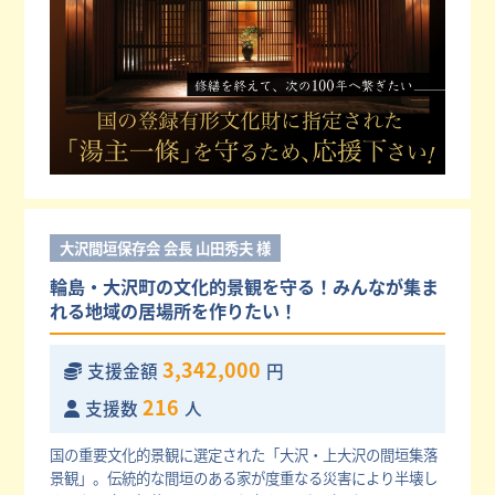
大沢間垣保存会 会長 山田秀夫 様
輪島・大沢町の文化的景観を守る！みんなが集ま
れる地域の居場所を作りたい！
3,342,000
支援金額
円
216
支援数
人
国の重要文化的景観に選定された「大沢・上大沢の間垣集落
景観」。伝統的な間垣のある家が度重なる災害により半壊し