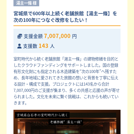
湯主一條 様
宮城県で600年以上続く老舗旅館【湯主一條】を
次の100年につなぐ改修をしたい！
7,007,000
支援金額
円
143
支援数
人
室町時代から続く老舗旅館「湯主一條」の建物修繕を目的と
したクラウドファンディングをサポートしました。国の登録
有形文化財にも指定される木造建築を“次の100年”へ残すた
め、長年地域に愛されてきた旅館の想いと背景を丁寧に伝え
る設計・構成で支援。プロジェクトには143名から合計
7,007,000円のご支援が集まり、多くの共感と応援の声が寄せ
られました。文化を未来に繋ぐ挑戦は、これからも続いてい
きます。