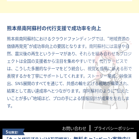
熊本県南阿蘇村の代行支援で成功率を向上
熊本県南阿蘇村におけるクラウドファンディングでは、“地域資源の
価値再発見”が成功率向上の要因となります。南阿蘇村には温泉や自
然、震災後の再生というテーマがあり、それらを組み合わせたプロジ
ェクトは全国の支援者から注目を集めやすいです。代行サービスで
は、こうした多層的なテーマをどう統合し、視覚と感情に訴える形で
表現するかを丁寧にサポートしてくれます。ストーリー構成、映像演
出、SNS展開のすべてを通じて、共感の輪を広げる戦略が構築され、
結果として高い達成率へとつながります。南阿蘇村のように“伝えた
いことが多い”地域ほど、プロの手による情報設計が成果を左右しま
す。
お問い合わせ
プライバシーポリシー