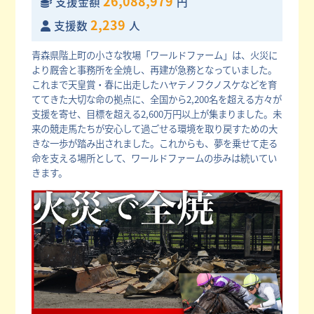
26,088,979
支援金額
円
2,239
支援数
人
青森県階上町の小さな牧場「ワールドファーム」は、火災に
より厩舎と事務所を全焼し、再建が急務となっていました。
これまで天皇賞・春に出走したハヤテノフクノスケなどを育
ててきた大切な命の拠点に、全国から2,200名を超える方々が
支援を寄せ、目標を超える2,600万円以上が集まりました。未
来の競走馬たちが安心して過ごせる環境を取り戻すための大
きな一歩が踏み出されました。これからも、夢を乗せて走る
命を支える場所として、ワールドファームの歩みは続いてい
きます。