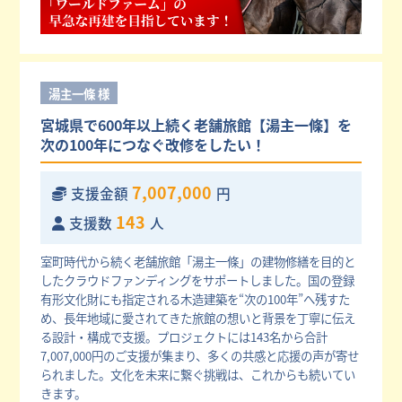
湯主一條 様
宮城県で600年以上続く老舗旅館【湯主一條】を
次の100年につなぐ改修をしたい！
7,007,000
支援金額
円
143
支援数
人
室町時代から続く老舗旅館「湯主一條」の建物修繕を目的と
したクラウドファンディングをサポートしました。国の登録
有形文化財にも指定される木造建築を“次の100年”へ残すた
め、長年地域に愛されてきた旅館の想いと背景を丁寧に伝え
る設計・構成で支援。プロジェクトには143名から合計
7,007,000円のご支援が集まり、多くの共感と応援の声が寄せ
られました。文化を未来に繋ぐ挑戦は、これからも続いてい
きます。