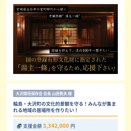
大沢間垣保存会 会長 山田秀夫 様
輪島・大沢町の文化的景観を守る！みんなが集ま
れる地域の居場所を作りたい！
3,342,000
支援金額
円