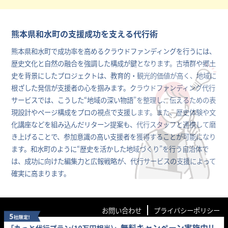
熊本県和水町の支援成功を支える代行術
熊本県和水町で成功率を高めるクラウドファンディングを行うには、
歴史文化と自然の融合を強調した構成が鍵となります。古墳群や郷土
史を背景にしたプロジェクトは、教育的・観光的価値が高く、地域に
根ざした発信が支援者の心を掴みます。クラウドファンディング代行
サービスでは、こうした“地域の深い物語”を整理し、伝えるための表
現設計やページ構成をプロの視点で支援します。また、歴史体験や文
化講座などを組み込んだリターン提案も、代行スタッフと連携して磨
き上げることで、参加意識の高い支援者を獲得することが可能になり
ます。和水町のように“歴史を活かした地域づくり”を行う自治体で
は、成功に向けた編集力と広報戦略が、代行サービスの支援によって
確実に高まります。
お問い合わせ
プライバシーポリシー