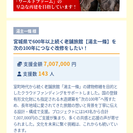
湯主一條 様
宮城県で600年以上続く老舗旅館【湯主一條】を
次の100年につなぐ改修をしたい！
7,007,000
支援金額
円
143
支援数
人
室町時代から続く老舗旅館「湯主一條」の建物修繕を目的と
したクラウドファンディングをサポートしました。国の登録
有形文化財にも指定される木造建築を“次の100年”へ残すた
め、長年地域に愛されてきた旅館の想いと背景を丁寧に伝え
る設計・構成で支援。プロジェクトには143名から合計
7,007,000円のご支援が集まり、多くの共感と応援の声が寄せ
られました。文化を未来に繋ぐ挑戦は、これからも続いてい
きます。