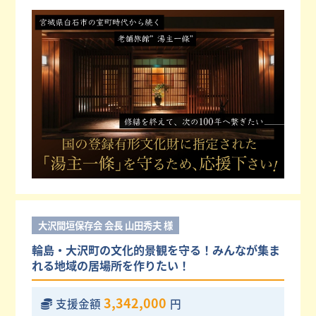
大沢間垣保存会 会長 山田秀夫 様
輪島・大沢町の文化的景観を守る！みんなが集ま
れる地域の居場所を作りたい！
3,342,000
支援金額
円