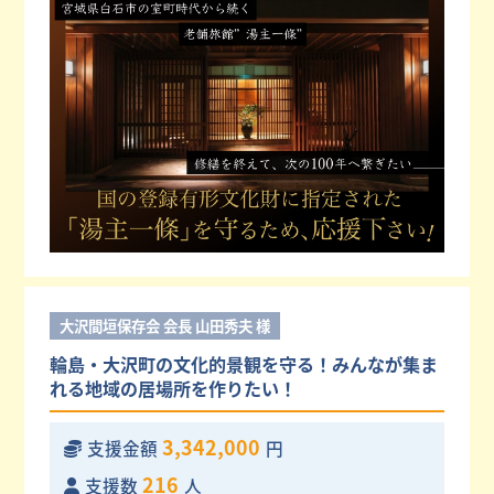
大沢間垣保存会 会長 山田秀夫 様
輪島・大沢町の文化的景観を守る！みんなが集ま
れる地域の居場所を作りたい！
3,342,000
支援金額
円
216
支援数
人