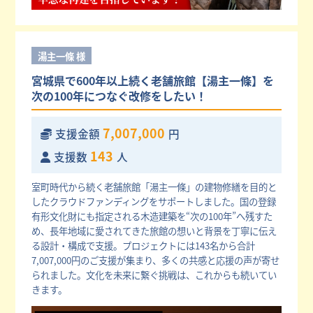
湯主一條 様
宮城県で600年以上続く老舗旅館【湯主一條】を
次の100年につなぐ改修をしたい！
7,007,000
支援金額
円
143
支援数
人
室町時代から続く老舗旅館「湯主一條」の建物修繕を目的と
したクラウドファンディングをサポートしました。国の登録
有形文化財にも指定される木造建築を“次の100年”へ残すた
め、長年地域に愛されてきた旅館の想いと背景を丁寧に伝え
る設計・構成で支援。プロジェクトには143名から合計
7,007,000円のご支援が集まり、多くの共感と応援の声が寄せ
られました。文化を未来に繋ぐ挑戦は、これからも続いてい
きます。