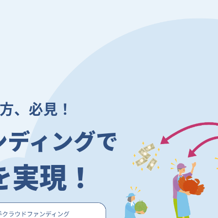
方、必見！
ンディングで
を実現！