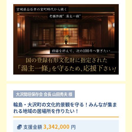
大沢間垣保存会 会長 山田秀夫 様
輪島・大沢町の文化的景観を守る！みんなが集ま
れる地域の居場所を作りたい！
3,342,000
支援金額
円