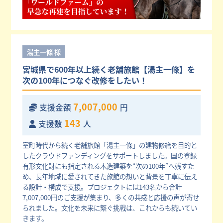
湯主一條 様
宮城県で600年以上続く老舗旅館【湯主一條】を
次の100年につなぐ改修をしたい！
7,007,000
支援金額
円
143
支援数
人
室町時代から続く老舗旅館「湯主一條」の建物修繕を目的と
したクラウドファンディングをサポートしました。国の登録
有形文化財にも指定される木造建築を“次の100年”へ残すた
め、長年地域に愛されてきた旅館の想いと背景を丁寧に伝え
る設計・構成で支援。プロジェクトには143名から合計
7,007,000円のご支援が集まり、多くの共感と応援の声が寄せ
られました。文化を未来に繋ぐ挑戦は、これからも続いてい
きます。