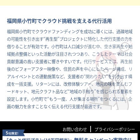
福岡県小竹町でクラウド挑戦を支える代行活用
福岡県小竹町でクラウドファンディングを成功に導くには、過疎地域
の可能性を引き出す“再生型”プロジェクトに特化した代行支援の力を
借りることが有効です。小竹町は人口減少が進む中、空き家再生や地
域拠点整備といった活動が注目されつつあり、こうしたテーマは社会
貢献意識の高い支援者に響きやすいです。代行サービスでは、再生前
後のビフォーアフター映像や、住民の声を中心にしたページ構成、リ
アルイベントとの連動施策など、支援者の“関わりたい”を引き出す構
成を一括支援。リターンには、改修体験ツアー、地元の味を楽しむフ
ードキット、地元クラフト品など“地域の手触り”を感じられる要素を
設定します。小竹町で“もう一度、人が集まる場所”をつくるには、企
画の魅力を余すことなく伝える代行支援が最適です。
お問い合わせ
プライバシーポリシー