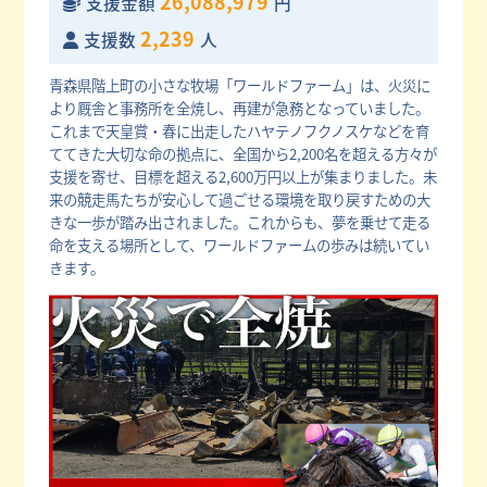
26,088,979
支援金額
円
2,239
支援数
人
青森県階上町の小さな牧場「ワールドファーム」は、火災に
より厩舎と事務所を全焼し、再建が急務となっていました。
これまで天皇賞・春に出走したハヤテノフクノスケなどを育
ててきた大切な命の拠点に、全国から2,200名を超える方々が
支援を寄せ、目標を超える2,600万円以上が集まりました。未
来の競走馬たちが安心して過ごせる環境を取り戻すための大
きな一歩が踏み出されました。これからも、夢を乗せて走る
命を支える場所として、ワールドファームの歩みは続いてい
きます。