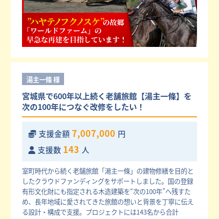
湯主一條 様
宮城県で600年以上続く老舗旅館【湯主一條】を
次の100年につなぐ改修をしたい！
7,007,000
支援金額
円
143
支援数
人
室町時代から続く老舗旅館「湯主一條」の建物修繕を目的と
したクラウドファンディングをサポートしました。国の登録
有形文化財にも指定される木造建築を“次の100年”へ残すた
め、長年地域に愛されてきた旅館の想いと背景を丁寧に伝え
る設計・構成で支援。プロジェクトには143名から合計