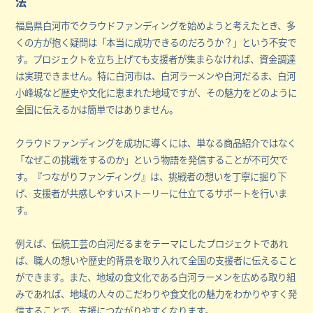
法
福島県白河市でクラウドファンディングを始めようと考えたとき、多
くの方が抱く疑問は「本当に成功できるのだろうか？」という不安で
す。プロジェクトを立ち上げても支援者が集まらなければ、資金調達
は実現できません。特に白河市は、白河ラーメンや白河だるま、白河
小峰城など歴史や文化に恵まれた地域ですが、その魅力をどのように
全国に伝えるかは簡単ではありません。
クラウドファンディングを成功に導くには、単なる商品紹介ではなく
「なぜこの挑戦をするのか」という物語を発信することが不可欠で
す。『つながりファンディング』は、挑戦者の想いを丁寧に掘り下
げ、支援者が共感しやすいストーリーに仕立てるサポートを行いま
す。
例えば、伝統工芸の白河だるまをテーマにしたプロジェクトであれ
ば、職人の想いや歴史的背景を取り入れて全国の支援者に伝えること
ができます。また、地域の食文化である白河ラーメンを広める取り組
みであれば、地域の人々のこだわりや食文化の魅力をわかりやすく発
信することで、支援につながりやすくなります。