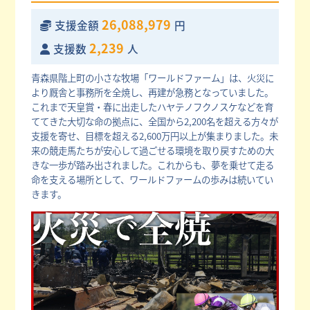
26,088,979
支援金額
円
2,239
支援数
人
青森県階上町の小さな牧場「ワールドファーム」は、火災に
より厩舎と事務所を全焼し、再建が急務となっていました。
これまで天皇賞・春に出走したハヤテノフクノスケなどを育
ててきた大切な命の拠点に、全国から2,200名を超える方々が
支援を寄せ、目標を超える2,600万円以上が集まりました。未
来の競走馬たちが安心して過ごせる環境を取り戻すための大
きな一歩が踏み出されました。これからも、夢を乗せて走る
命を支える場所として、ワールドファームの歩みは続いてい
きます。