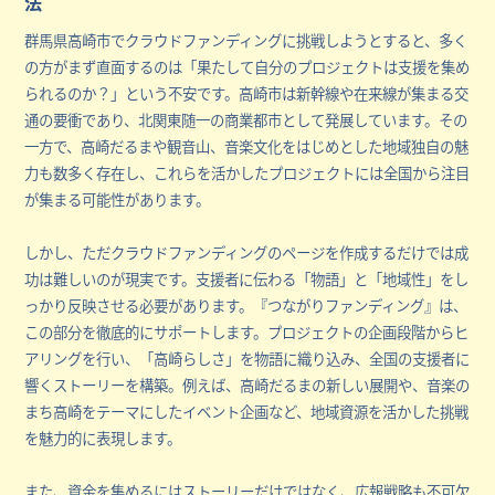
法
群馬県高崎市でクラウドファンディングに挑戦しようとすると、多く
の方がまず直面するのは「果たして自分のプロジェクトは支援を集め
られるのか？」という不安です。高崎市は新幹線や在来線が集まる交
通の要衝であり、北関東随一の商業都市として発展しています。その
一方で、高崎だるまや観音山、音楽文化をはじめとした地域独自の魅
力も数多く存在し、これらを活かしたプロジェクトには全国から注目
が集まる可能性があります。
しかし、ただクラウドファンディングのページを作成するだけでは成
功は難しいのが現実です。支援者に伝わる「物語」と「地域性」をし
っかり反映させる必要があります。『つながりファンディング』は、
この部分を徹底的にサポートします。プロジェクトの企画段階からヒ
アリングを行い、「高崎らしさ」を物語に織り込み、全国の支援者に
響くストーリーを構築。例えば、高崎だるまの新しい展開や、音楽の
まち高崎をテーマにしたイベント企画など、地域資源を活かした挑戦
を魅力的に表現します。
また、資金を集めるにはストーリーだけではなく、広報戦略も不可欠