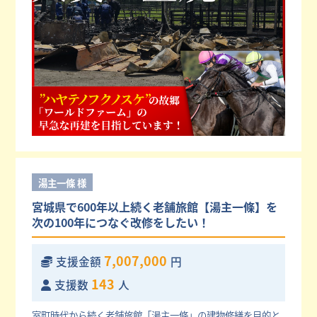
湯主一條 様
宮城県で600年以上続く老舗旅館【湯主一條】を
次の100年につなぐ改修をしたい！
7,007,000
支援金額
円
143
支援数
人
室町時代から続く老舗旅館「湯主一條」の建物修繕を目的と