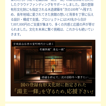
したクラウドファンディングをサポートしました。国の登録
有形文化財にも指定される木造建築を“次の100年”へ残すた
め、長年地域に愛されてきた旅館の想いと背景を丁寧に伝え
る設計・構成で支援。プロジェクトには143名から合計
7,007,000円のご支援が集まり、多くの共感と応援の声が寄せ
られました。文化を未来に繋ぐ挑戦は、これからも続いてい
きます。