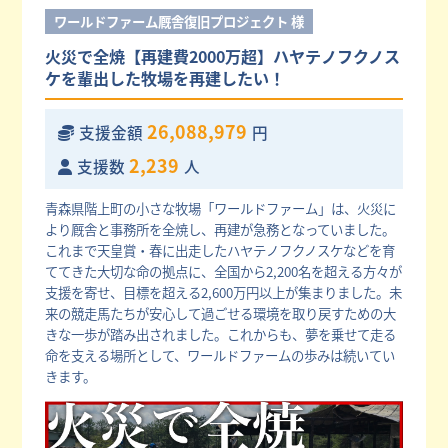
ワールドファーム厩舎復旧プロジェクト 様
火災で全焼【再建費2000万超】ハヤテノフクノス
ケを輩出した牧場を再建したい！
26,088,979
支援金額
円
2,239
支援数
人
青森県階上町の小さな牧場「ワールドファーム」は、火災に
より厩舎と事務所を全焼し、再建が急務となっていました。
これまで天皇賞・春に出走したハヤテノフクノスケなどを育
ててきた大切な命の拠点に、全国から2,200名を超える方々が
支援を寄せ、目標を超える2,600万円以上が集まりました。未
来の競走馬たちが安心して過ごせる環境を取り戻すための大
きな一歩が踏み出されました。これからも、夢を乗せて走る
命を支える場所として、ワールドファームの歩みは続いてい
きます。