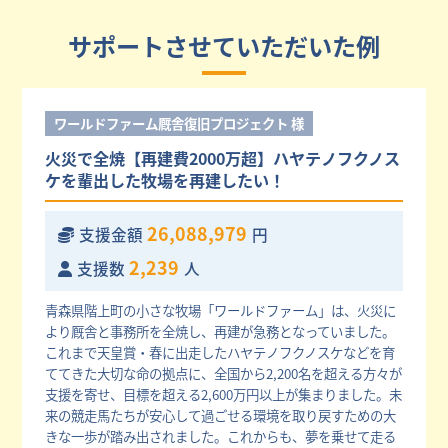
サポートさせていただいた例
ワールドファーム厩舎復旧プロジェクト 様
火災で全焼【再建費2000万超】ハヤテノフクノス
ケを輩出した牧場を再建したい！
26,088,979
支援金額
円
2,239
支援数
人
青森県階上町の小さな牧場「ワールドファーム」は、火災に
より厩舎と事務所を全焼し、再建が急務となっていました。
これまで天皇賞・春に出走したハヤテノフクノスケなどを育
ててきた大切な命の拠点に、全国から2,200名を超える方々が
支援を寄せ、目標を超える2,600万円以上が集まりました。未
来の競走馬たちが安心して過ごせる環境を取り戻すための大
きな一歩が踏み出されました。これからも、夢を乗せて走る