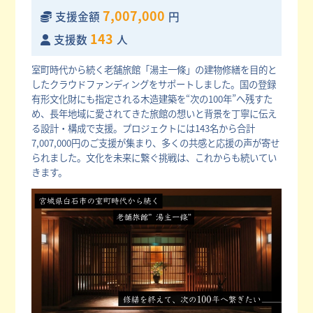
7,007,000
支援金額
円
143
支援数
人
室町時代から続く老舗旅館「湯主一條」の建物修繕を目的と
したクラウドファンディングをサポートしました。国の登録
有形文化財にも指定される木造建築を“次の100年”へ残すた
め、長年地域に愛されてきた旅館の想いと背景を丁寧に伝え
る設計・構成で支援。プロジェクトには143名から合計
7,007,000円のご支援が集まり、多くの共感と応援の声が寄せ
られました。文化を未来に繋ぐ挑戦は、これからも続いてい
きます。