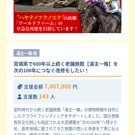
湯主一條 様
宮城県で600年以上続く老舗旅館【湯主一條】を
次の100年につなぐ改修をしたい！
7,007,000
支援金額
円
143
支援数
人
室町時代から続く老舗旅館「湯主一條」の建物修繕を目的と
したクラウドファンディングをサポートしました。国の登録
有形文化財にも指定される木造建築を“次の100年”へ残すた
め、長年地域に愛されてきた旅館の想いと背景を丁寧に伝え
る設計・構成で支援。プロジェクトには143名から合計