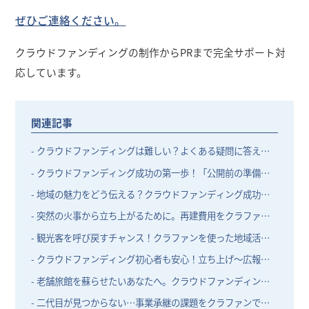
ぜひご連絡ください。
クラウドファンディングの制作からPRまで完全サポート対
応しています。
関連記事
- クラウドファンディングは難しい？よくある疑問に答えま
す
- クラウドファンディング成功の第一歩！「公開前の準備」
で結果が決まる理由とは？
- 地域の魅力をどう伝える？クラウドファンディング成功の
ためのストーリー作りガイド
- 突然の火事から立ち上がるために。再建費用をクラファン
で集めよう
- 観光客を呼び戻すチャンス！クラファンを使った地域活性
アイデア
- クラウドファンディング初心者も安心！立ち上げ〜広報ま
で一緒にサポートします
- 老舗旅館を蘇らせたいあなたへ。クラウドファンディング
という選択肢
- 二代目が見つからない…事業承継の課題をクラファンで突